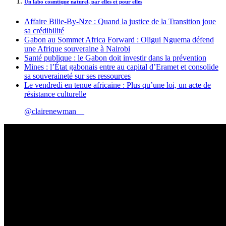
Un labo cosmtique naturel, par elles et pour elles
Affaire Bilie-By-Nze : Quand la justice de la Transition joue
sa crédibilité
Gabon au Sommet Africa Forward : Oligui Nguema défend
une Afrique souveraine à Nairobi
Santé publique : le Gabon doit investir dans la prévention
Mines : l’État gabonais entre au capital d’Eramet et consolide
sa souveraineté sur ses ressources
Le vendredi en tenue africaine : Plus qu’une loi, un acte de
résistance culturelle
@clairenewman__