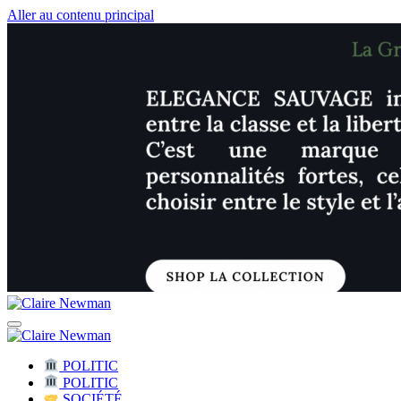
Aller au contenu principal
Claire Newman
Citoyenne Engagée I Leadership féminin
Claire Newman
Citoyenne Engagée I Leadership féminin
POLITIC
POLITIC
SOCIÉTÉ