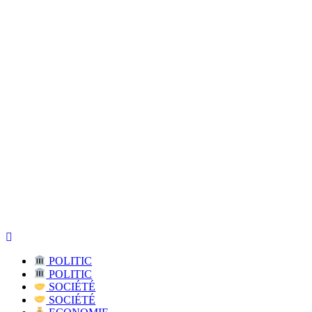
Claire Newman
Citoyenne Engagée I Leadership féminin
POLITIC
POLITIC
SOCIÉTÉ
SOCIÉTÉ