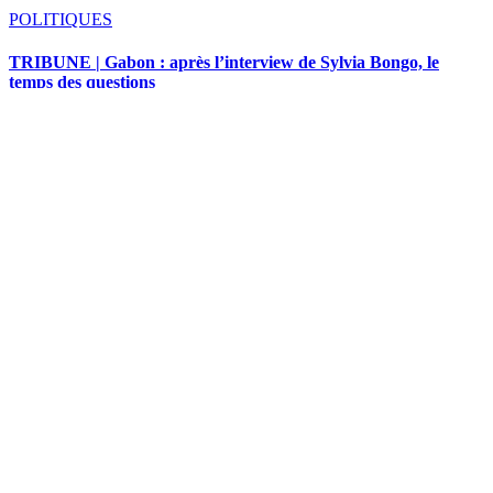
POLITIQUES
TRIBUNE | Gabon : après l’interview de Sylvia Bongo, le
temps des questions
ClaireNewman
9 mars 2026
POLITIQUES
Affaire Ogowé Siffon : une épreuve de vérité pour la justice et
la gouvernance publique