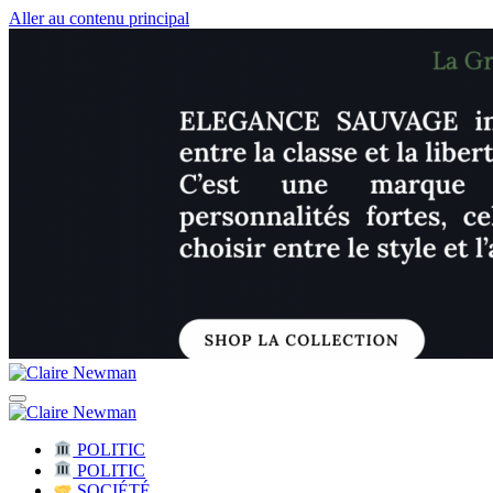
Aller au contenu principal
Claire Newman
Citoyenne Engagée I Leadership féminin
Claire Newman
Citoyenne Engagée I Leadership féminin
POLITIC
POLITIC
SOCIÉTÉ